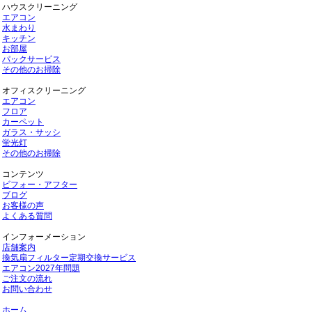
ハウスクリーニング
エアコン
水まわり
キッチン
お部屋
パックサービス
その他のお掃除
オフィスクリーニング
エアコン
フロア
カーペット
ガラス・サッシ
蛍光灯
その他のお掃除
コンテンツ
ビフォー・アフター
ブログ
お客様の声
よくある質問
インフォーメーション
店舗案内
換気扇フィルター定期交換サービス
エアコン2027年問題
ご注文の流れ
お問い合わせ
ホーム