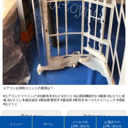
エアコンお掃除ユニットの裏側は？
#エアコンクリーニング #分解洗浄 #カビ #ホコリ #お掃除機能付き #裏側 #おそうじ本
舗 #おそうじ本舗水源店 #愛知県豊田市 #愛知県 #豊田市 #ハウスクリーニング #掃除
#おそうじ
« 前のページへ
次のページへ »
メールでの
お電話での
メニュー
ホーム
お問い合わせ
お問い合わせ