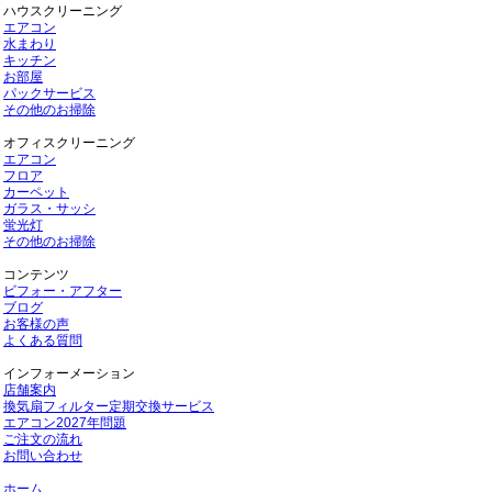
ハウスクリーニング
エアコン
水まわり
キッチン
お部屋
パックサービス
その他のお掃除
オフィスクリーニング
エアコン
フロア
カーペット
ガラス・サッシ
蛍光灯
その他のお掃除
コンテンツ
ビフォー・アフター
ブログ
お客様の声
よくある質問
インフォーメーション
店舗案内
換気扇フィルター定期交換サービス
エアコン2027年問題
ご注文の流れ
お問い合わせ
ホーム