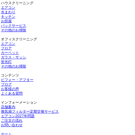
ハウスクリーニング
エアコン
水まわり
キッチン
お部屋
パックサービス
その他のお掃除
オフィスクリーニング
エアコン
フロア
カーペット
ガラス・サッシ
蛍光灯
その他のお掃除
コンテンツ
ビフォー・アフター
ブログ
お客様の声
よくある質問
インフォーメーション
店舗案内
換気扇フィルター定期交換サービス
エアコン2027年問題
ご注文の流れ
お問い合わせ
ホーム