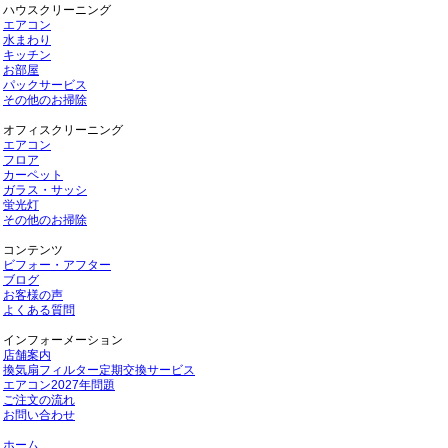
ハウスクリーニング
エアコン
水まわり
キッチン
お部屋
パックサービス
その他のお掃除
オフィスクリーニング
エアコン
フロア
カーペット
ガラス・サッシ
蛍光灯
その他のお掃除
コンテンツ
ビフォー・アフター
ブログ
お客様の声
よくある質問
インフォーメーション
店舗案内
換気扇フィルター定期交換サービス
エアコン2027年問題
ご注文の流れ
お問い合わせ
ホーム