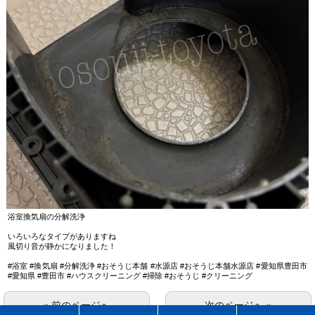
浴室換気扇の分解洗浄
いろいろなタイプがありますね
風切り音が静かになりました！
#浴室 #換気扇 #分解洗浄 #おそうじ本舗 #水源店 #おそうじ本舗水源店 #愛知県豊田市
#愛知県 #豊田市 #ハウスクリーニング #掃除 #おそうじ #クリーニング
« 前のページへ
次のページへ »