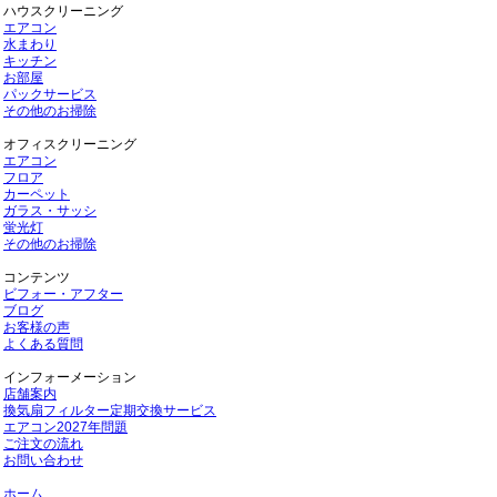
ハウスクリーニング
エアコン
水まわり
キッチン
お部屋
パックサービス
その他のお掃除
オフィスクリーニング
エアコン
フロア
カーペット
ガラス・サッシ
蛍光灯
その他のお掃除
コンテンツ
ビフォー・アフター
ブログ
お客様の声
よくある質問
インフォーメーション
店舗案内
換気扇フィルター定期交換サービス
エアコン2027年問題
ご注文の流れ
お問い合わせ
ホーム