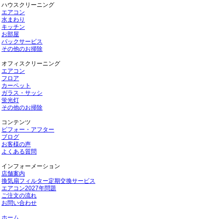
ハウスクリーニング
エアコン
水まわり
キッチン
お部屋
パックサービス
その他のお掃除
オフィスクリーニング
エアコン
フロア
カーペット
ガラス・サッシ
蛍光灯
その他のお掃除
コンテンツ
ビフォー・アフター
ブログ
お客様の声
よくある質問
インフォーメーション
店舗案内
換気扇フィルター定期交換サービス
エアコン2027年問題
ご注文の流れ
お問い合わせ
ホーム