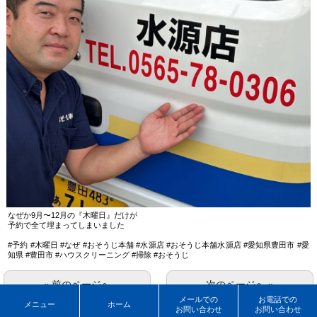
なぜか9月〜12月の『木曜日』だけが
予約で全て埋まってしまいました
#予約 #木曜日 #なぜ #おそうじ本舗 #水源店 #おそうじ本舗水源店 #愛知県豊田市 #愛
知県 #豊田市 #ハウスクリーニング #掃除 #おそうじ
« 前のページへ
次のページへ »
メールでの
お電話での
メニュー
ホーム
お問い合わせ
お問い合わせ