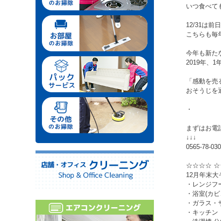
いつ食べて
12/31
こちらも毎
今年も新た
2019年
「感動を売
おそうじを
・
まずはお電
↓↓↓
0565-78-03
☆☆☆☆ ☆
12月年末
・レンジフ
・浴室(カ
・ガラス・
・キッチン