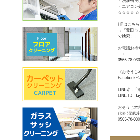
・洗濯槽 
・エアコン
☆☆☆☆ ☆
HPはこちら
→『豊田市
で検索！！
お電話お待
↓↓↓
0565-78-03
《おそうじ本
Facebo
LINE名 :「
LINE ID : k
おそうじ本
代表 清瀧誠
0565-78-03