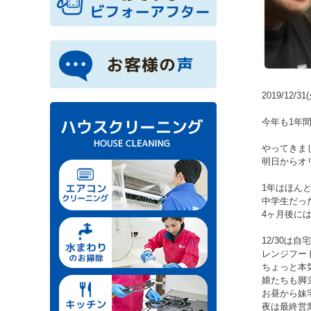
2019/12/31
今年も1年
やってきまし
明日からオリ
1年はほん
中学生だっ
4ヶ月後に
12/30は
レンジフー
ちょっと本気
娘たちも脚
お昼から妹
夜は最終営