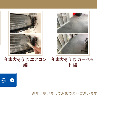
年末大そうじ エアコン
年末大そうじ カーペッ
編
ト 編
新年、明けましておめでとうございます