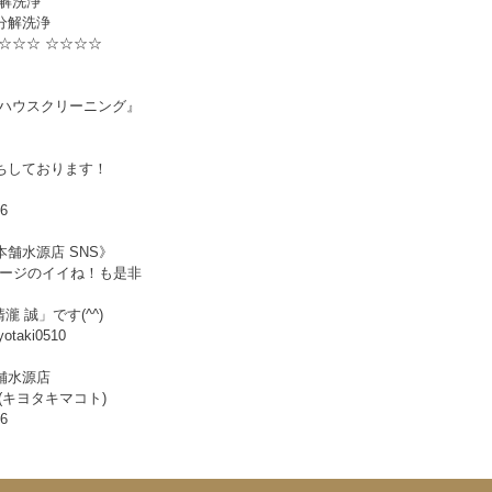
分解洗浄
分解洗浄
☆☆☆ ☆☆☆☆
 ハウスクリーニング』
ちしております！
06
舗水源店 SNS》
okページのイイね！も是非
清瀧 誠」です(^^)
iyotaki0510
舗水源店
(キヨタキマコト)
06