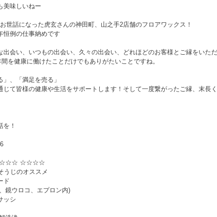
も美味しいねー
は前日お世話になった虎玄さんの神田町、山之手2店舗のフロアワックス！
年恒例の仕事納めです
な出会い、いつもの出会い、久々の出会い、どれほどのお客様とご縁をいた
、1年間を健康に働けたことだけでもありがたいことですね。
る」、「満足を売る」
通じて皆様の健康や生活をサポートします！そして一度繋がったご縁、末長
話を！
06
☆☆☆ ☆☆☆☆
大そうじのオススメ
ード
ビ、鏡ウロコ、エプロン内)
サッシ