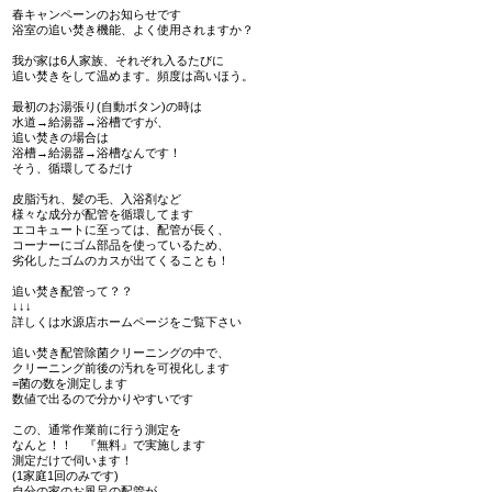
春キャンペーンのお知らせです
浴室の追い焚き機能、よく使用されますか？
我が家は6人家族、それぞれ入るたびに
追い焚きをして温めます。頻度は高いほう。
最初のお湯張り(自動ボタン)の時は
水道→給湯器→浴槽ですが、
追い焚きの場合は
浴槽→給湯器→浴槽なんです！
そう、循環してるだけ
皮脂汚れ、髪の毛、入浴剤など
様々な成分が配管を循環してます
エコキュートに至っては、配管が長く、
コーナーにゴム部品を使っているため、
劣化したゴムのカスが出てくることも！
追い焚き配管って？？
↓↓↓
詳しくは水源店ホームページをご覧下さい
追い焚き配管除菌クリーニングの中で、
クリーニング前後の汚れを可視化します
=菌の数を測定します
数値で出るので分かりやすいです
この、通常作業前に行う測定を
なんと！！ 『無料』で実施します
測定だけで伺います！
(1家庭1回のみです)
自分の家のお風呂の配管が、