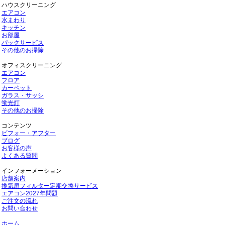
ハウスクリーニング
エアコン
水まわり
キッチン
お部屋
パックサービス
その他のお掃除
オフィスクリーニング
エアコン
フロア
カーペット
ガラス・サッシ
蛍光灯
その他のお掃除
コンテンツ
ビフォー・アフター
ブログ
お客様の声
よくある質問
インフォーメーション
店舗案内
換気扇フィルター定期交換サービス
エアコン2027年問題
ご注文の流れ
お問い合わせ
ホーム