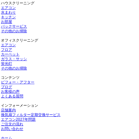
ハウスクリーニング
エアコン
水まわり
キッチン
お部屋
パックサービス
その他のお掃除
オフィスクリーニング
エアコン
フロア
カーペット
ガラス・サッシ
蛍光灯
その他のお掃除
コンテンツ
ビフォー・アフター
ブログ
お客様の声
よくある質問
インフォーメーション
店舗案内
換気扇フィルター定期交換サービス
エアコン2027年問題
ご注文の流れ
お問い合わせ
ホーム