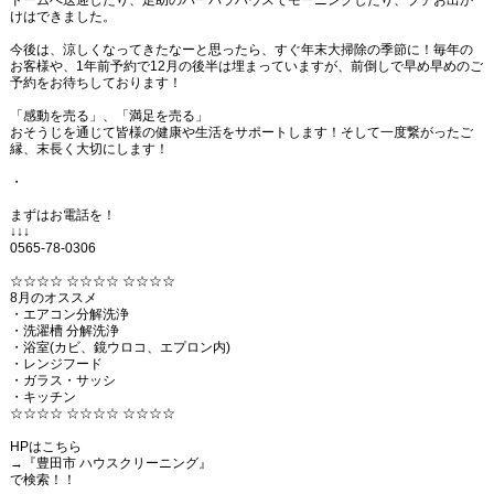
ドームへ送迎したり、足助のバーバラハウスでモーニングしたり、プチお出か
けはできました。
今後は、涼しくなってきたなーと思ったら、すぐ年末大掃除の季節に！毎年の
お客様や、1年前予約で12月の後半は埋まっていますが、前倒しで早め早めのご
予約をお待ちしております！
「感動を売る」、「満足を売る」
おそうじを通じて皆様の健康や生活をサポートします！そして一度繋がったご
縁、末長く大切にします！
・
まずはお電話を！
↓↓↓
0565-78-0306
☆☆☆☆ ☆☆☆☆ ☆☆☆☆
8月のオススメ
・エアコン分解洗浄
・洗濯槽 分解洗浄
・浴室(カビ、鏡ウロコ、エプロン内)
・レンジフード
・ガラス・サッシ
・キッチン
☆☆☆☆ ☆☆☆☆ ☆☆☆☆
HPはこちら
→『豊田市 ハウスクリーニング』
で検索！！