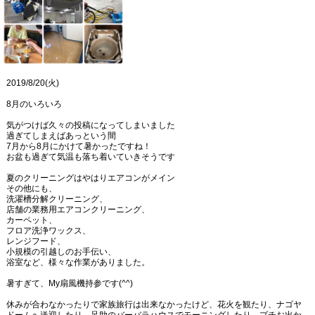
2019/8/20(火)
8月のいろいろ
気がつけば久々の投稿になってしまいました
過ぎてしまえばあっという間
7月から8月にかけて暑かったですね！
お盆も過ぎて気温も落ち着いていきそうです
夏のクリーニングはやはりエアコンがメイン
その他にも、
洗濯槽分解クリーニング、
店舗の業務用エアコンクリーニング、
カーペット、
フロア洗浄ワックス、
レンジフード、
小規模の引越しのお手伝い、
浴室など、様々な作業がありました。
暑すぎて、My扇風機持参です(^^)
休みが合わなかったりで家族旅行は出来なかったけど、花火を観たり、ナゴヤ