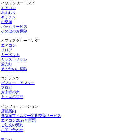
ハウスクリーニング
エアコン
水まわり
キッチン
お部屋
パックサービス
その他のお掃除
オフィスクリーニング
エアコン
フロア
カーペット
ガラス・サッシ
蛍光灯
その他のお掃除
コンテンツ
ビフォー・アフター
ブログ
お客様の声
よくある質問
インフォーメーション
店舗案内
換気扇フィルター定期交換サービス
エアコン2027年問題
ご注文の流れ
お問い合わせ
ホーム