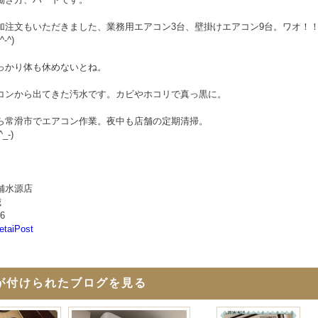
加注文もいただきました、業務用エアコン3台、壁掛けエアコン9台。ワオ！
-^)
っかり体も休めないとね。
コンから出てきた汚水です。カビやホコリで真っ黒に。
ら常滑市でエアコン作業。夜中も店舗の定期清掃。
_-)
舗水源店
誠
06
etaiPost
が付けられたブログを見る