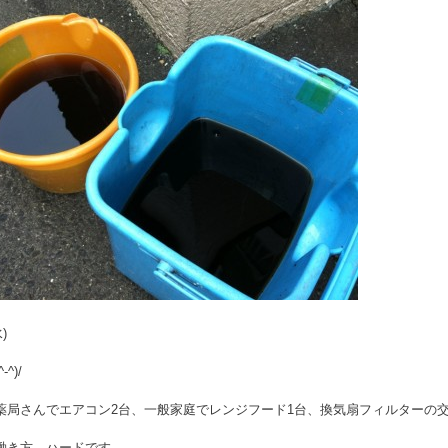
水)
^)/
薬局さんでエアコン2台、一般家庭でレンジフード1台、換気扇フィルターの交
働き方、ハードです。