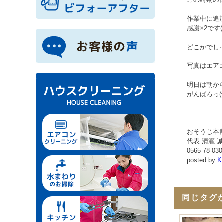
作業中に追
感謝×2です(^
どこかでし
写真はエア
明日は朝か
がんばろっ(^
おそうじ本
代表 清瀧 
0565-78-03
posted by
K
同じタグ