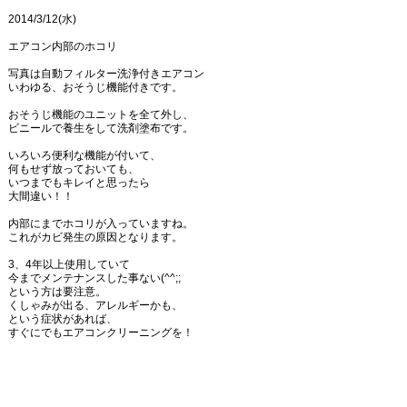
2014/3/12(水)
エアコン内部のホコリ
写真は自動フィルター洗浄付きエアコン
いわゆる、おそうじ機能付きです。
おそうじ機能のユニットを全て外し、
ビニールで養生をして洗剤塗布です。
いろいろ便利な機能が付いて、
何もせず放っておいても、
いつまでもキレイと思ったら
大間違い！！
内部にまでホコリが入っていますね。
これがカビ発生の原因となります。
3、4年以上使用していて
今までメンテナンスした事ない(^^;;
という方は要注意。
くしゃみが出る、アレルギーかも、
という症状があれば、
すぐにでもエアコンクリーニングを！