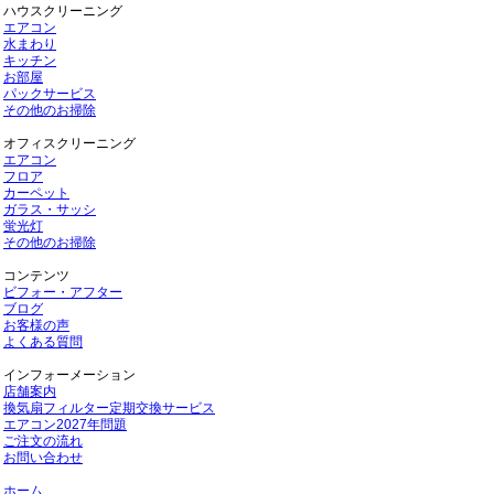
ハウスクリーニング
エアコン
水まわり
キッチン
お部屋
パックサービス
その他のお掃除
オフィスクリーニング
エアコン
フロア
カーペット
ガラス・サッシ
蛍光灯
その他のお掃除
コンテンツ
ビフォー・アフター
ブログ
お客様の声
よくある質問
インフォーメーション
店舗案内
換気扇フィルター定期交換サービス
エアコン2027年問題
ご注文の流れ
お問い合わせ
ホーム