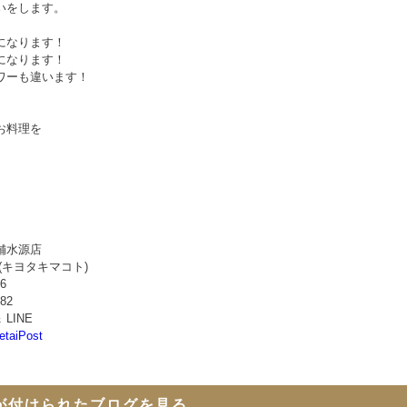
いをします。
になります！
になります！
ワーも違います！
お料理を
舗水源店
(キヨタキマコト)
06
582
＆ LINE
etaiPost
が付けられたブログを見る