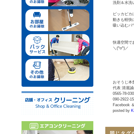
洗剤＆水洗
ピッカピカ
動きも軽快
吸い込むパ
快適空間で
＼(^o^)／
おそうじ本
代表 清瀧誠
0565-78-03
090-2922-1
Facebook 
posted by
K
同じタグ