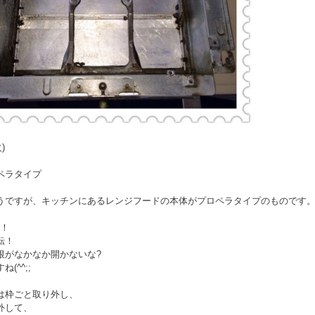
火)
ペラタイプ
うですが、キッチンにあるレンジフードの本体がプロペラタイプのものです
N！
転！
根がなかなか開かないな?
(^^;;
は枠ごと取り外し、
外して、