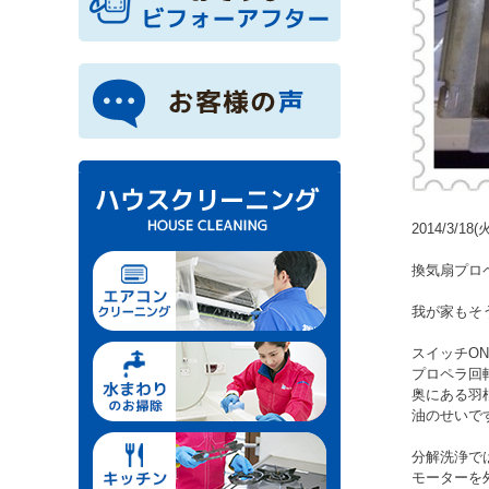
2014/3/18(
換気扇プロ
我が家もそ
スイッチO
プロペラ回
奥にある羽
油のせいですね
分解洗浄で
モーターを