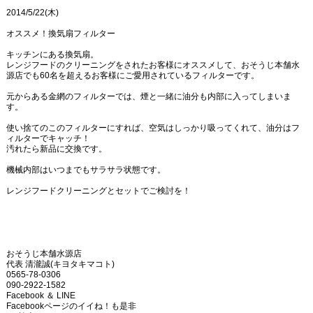
2014/5/22(木)
オススメ！換気扇フィルター
キッチンにある換気扇。
レンジフードのクリーニングをされたお客様にオススメして、おそうじ本舗水
源店でも60名を超えるお客様にご愛用されているフィルターです。
元からある金網のフィルターでは、煙と一緒に油分も内部に入ってしまいま
す。
使い捨てのこのフィルターにすれば、空気はしっかり吸ってくれて、油分はフ
ィルターでキャッチ！
汚れたら新品に交換です。
機械内部はいつまでもサラサラ状態です。
レンジフードクリーニングとセットでご検討を！
おそうじ本舗水源店
代表 清瀧誠(キヨタキマコト)
0565-78-0306
090-2922-1582
Facebook ＆ LINE
Facebookページのイイね！も是非