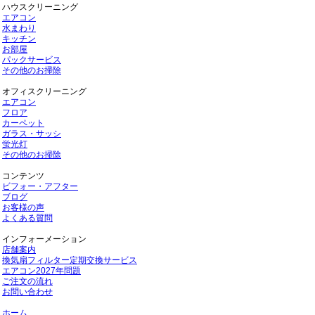
ハウスクリーニング
エアコン
水まわり
キッチン
お部屋
パックサービス
その他のお掃除
オフィスクリーニング
エアコン
フロア
カーペット
ガラス・サッシ
蛍光灯
その他のお掃除
コンテンツ
ビフォー・アフター
ブログ
お客様の声
よくある質問
インフォーメーション
店舗案内
換気扇フィルター定期交換サービス
エアコン2027年問題
ご注文の流れ
お問い合わせ
ホーム