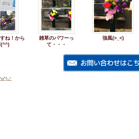
すね！から
雑草のパワーっ
強風(>_<)
^^)
て・・・
o^)／