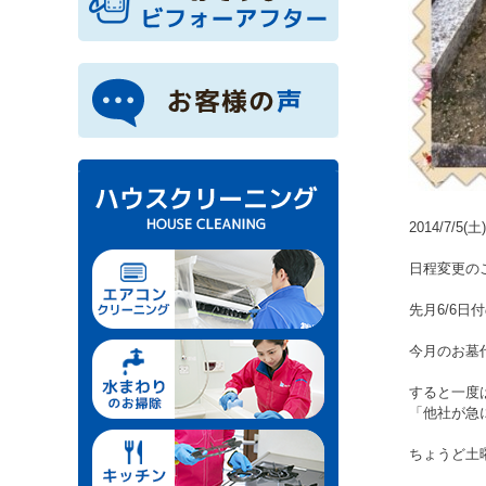
2014/7/5(土)
日程変更のご縁
先月6/6日
今月のお墓
すると一度
「他社が急
ちょうど土