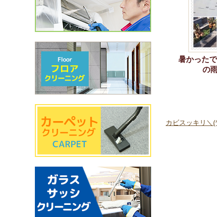
暑かったで
の雨(
カビスッキリ＼(^