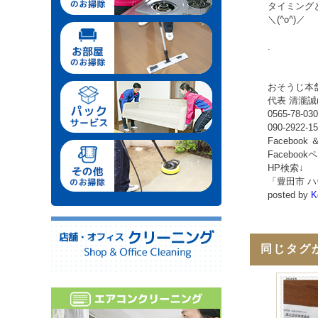
タイミング
＼(^o^)／
.
おそうじ本
代表 清瀧誠
0565-78-03
090-2922-1
Facebook 
Facebo
HP検索↓
「豊田市 
posted by
K
同じタグ