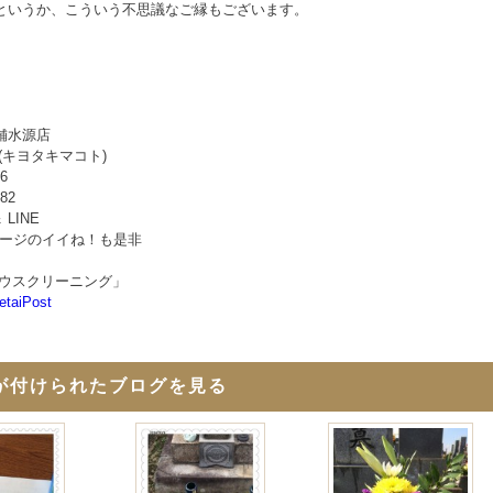
というか、こういう不思議なご縁もございます。
舗水源店
(キヨタキマコト)
06
582
＆ LINE
okページのイイね！も是非
ハウスクリーニング」
etaiPost
が付けられたブログを見る