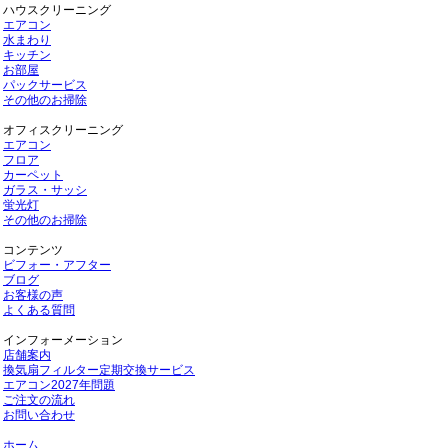
ハウスクリーニング
エアコン
水まわり
キッチン
お部屋
パックサービス
その他のお掃除
オフィスクリーニング
エアコン
フロア
カーペット
ガラス・サッシ
蛍光灯
その他のお掃除
コンテンツ
ビフォー・アフター
ブログ
お客様の声
よくある質問
インフォーメーション
店舗案内
換気扇フィルター定期交換サービス
エアコン2027年問題
ご注文の流れ
お問い合わせ
ホーム