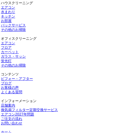
ハウスクリーニング
エアコン
水まわり
キッチン
お部屋
パックサービス
その他のお掃除
オフィスクリーニング
エアコン
フロア
カーペット
ガラス・サッシ
蛍光灯
その他のお掃除
コンテンツ
ビフォー・アフター
ブログ
お客様の声
よくある質問
インフォーメーション
店舗案内
換気扇フィルター定期交換サービス
エアコン2027年問題
ご注文の流れ
お問い合わせ
ホーム