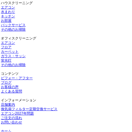
ハウスクリーニング
エアコン
水まわり
キッチン
お部屋
パックサービス
その他のお掃除
オフィスクリーニング
エアコン
フロア
カーペット
ガラス・サッシ
蛍光灯
その他のお掃除
コンテンツ
ビフォー・アフター
ブログ
お客様の声
よくある質問
インフォーメーション
店舗案内
換気扇フィルター定期交換サービス
エアコン2027年問題
ご注文の流れ
お問い合わせ
ホーム