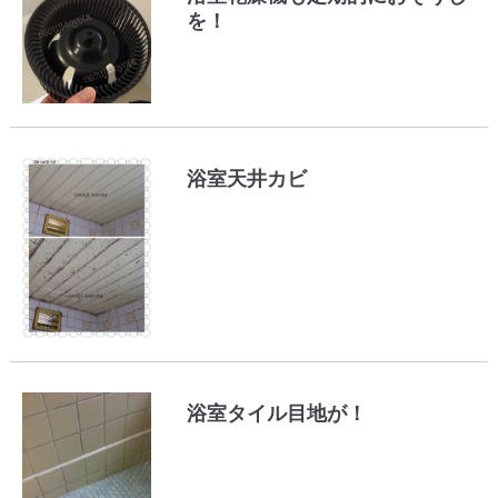
を！
浴室天井カビ
浴室タイル目地が！