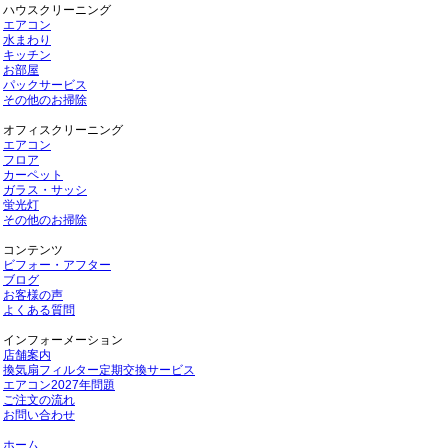
ハウスクリーニング
エアコン
水まわり
キッチン
お部屋
パックサービス
その他のお掃除
オフィスクリーニング
エアコン
フロア
カーペット
ガラス・サッシ
蛍光灯
その他のお掃除
コンテンツ
ビフォー・アフター
ブログ
お客様の声
よくある質問
インフォーメーション
店舗案内
換気扇フィルター定期交換サービス
エアコン2027年問題
ご注文の流れ
お問い合わせ
ホーム