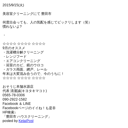
2015/9/15(火)
美容室クリーニングにて 豊田市
何度出会っても、人の気配を感じてビックリします（笑）
慣れないよ?
・
☆☆☆☆ ☆☆☆☆ ☆☆☆☆
9月のオススメ
・洗濯槽分解クリーニング
・レンジフード
・エアコンクリーニング
・浴室のカビ、鏡のウロコ
・ガラス両面、網戸、レール
年末は大変混み合うので、今のうちに！
☆☆☆☆ ☆☆☆☆ ☆☆☆☆
おそうじ本舗水源店
代表 清瀧誠(キヨタキマコト)
0565-78-0306
090-2922-1582
Facebook ＆ LINE
Facebookページのイイね！も是非
HP検索↓
「豊田市 ハウスクリーニング」
posted by
KetaiPost