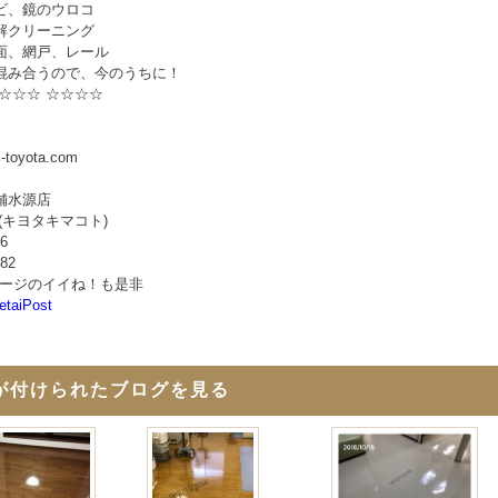
ビ、鏡のウロコ
解クリーニング
面、網戸、レール
混み合うので、今のうちに！
☆☆☆ ☆☆☆☆
i-toyota.com
舗水源店
(キヨタキマコト)
06
582
okページのイイね！も是非
etaiPost
が付けられたブログを見る