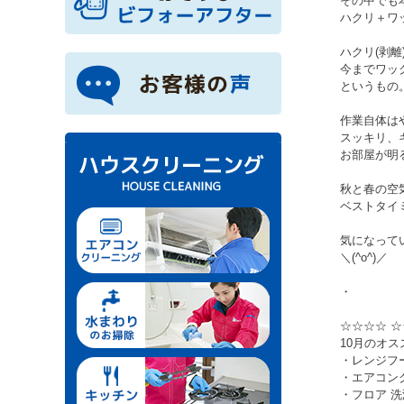
その中でも
ハクリ＋ワ
ハクリ(剥離
今までワッ
というもの
作業自体は
スッキリ、
お部屋が明
秋と春の空
ベストタイ
気になって
＼(^o^)／
・
☆☆☆☆ ☆
10月のオス
・レンジフ
・エアコン
・フロア 