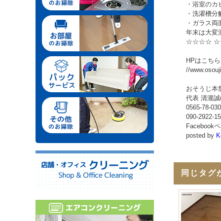
・浴室のカ
・洗濯槽分
・ガラス両
年末は大変
☆☆☆☆ ☆
HPはこちら
//www.osouj
おそうじ本
代表 清瀧誠
0565-78-03
090-2922-1
Facebo
posted by
K
同じタグ