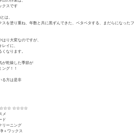
本日の作業は、
ックスです
)とは、
クスを塗り重ね、年数と共に黒ずんできた、ベタベタする、まだらになった
。
やはり大変なのですが、
キレイに、
るくなります。
気が乾燥した季節が
ミング！！
いる方は是非
☆☆☆ ☆☆☆☆
スメ
ード
クリーニング
洗浄＋ワックス