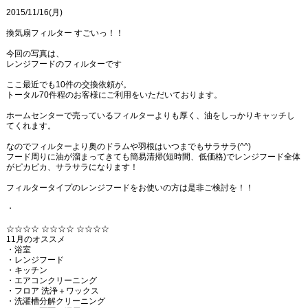
2015/11/16(月)
換気扇フィルター すごいっ！！
今回の写真は、
レンジフードのフィルターです
ここ最近でも10件の交換依頼が。
トータル70件程のお客様にご利用をいただいております。
ホームセンターで売っているフィルターよりも厚く、油をしっかりキャッチし
てくれます。
なのでフィルターより奥のドラムや羽根はいつまでもサラサラ(^^)
フード周りに油が溜まってきても簡易清掃(短時間、低価格)でレンジフード全体
がピカピカ、サラサラになります！
フィルタータイプのレンジフードをお使いの方は是非ご検討を！！
・
☆☆☆☆ ☆☆☆☆ ☆☆☆☆
11月のオススメ
・浴室
・レンジフード
・キッチン
・エアコンクリーニング
・フロア 洗浄＋ワックス
・洗濯槽分解クリーニング