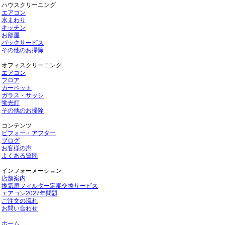
ハウスクリーニング
エアコン
水まわり
キッチン
お部屋
パックサービス
その他のお掃除
オフィスクリーニング
エアコン
フロア
カーペット
ガラス・サッシ
蛍光灯
その他のお掃除
コンテンツ
ビフォー・アフター
ブログ
お客様の声
よくある質問
インフォーメーション
店舗案内
換気扇フィルター定期交換サービス
エアコン2027年問題
ご注文の流れ
お問い合わせ
ホーム