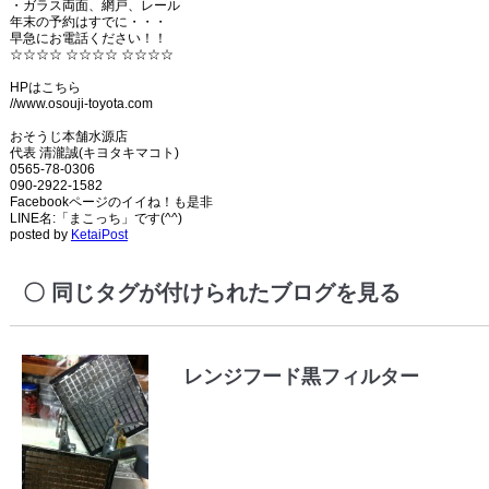
・ガラス両面、網戸、レール
年末の予約はすでに・・・
早急にお電話ください！！
☆☆☆☆ ☆☆☆☆ ☆☆☆☆
HPはこちら
//www.osouji-toyota.com
おそうじ本舗水源店
代表 清瀧誠(キヨタキマコト)
0565-78-0306
090-2922-1582
Facebookページのイイね！も是非
LINE名:「まこっち」です(^^)
posted by
KetaiPost
同じタグが付けられたブログを見る
レンジフード黒フィルター