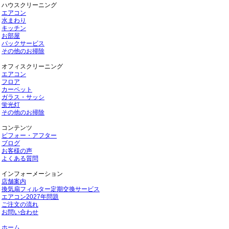
ハウスクリーニング
エアコン
水まわり
キッチン
お部屋
パックサービス
その他のお掃除
オフィスクリーニング
エアコン
フロア
カーペット
ガラス・サッシ
蛍光灯
その他のお掃除
コンテンツ
ビフォー・アフター
ブログ
お客様の声
よくある質問
インフォーメーション
店舗案内
換気扇フィルター定期交換サービス
エアコン2027年問題
ご注文の流れ
お問い合わせ
ホーム