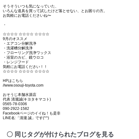
そうそういつも気になっていた、
いろんな道具を買って試したけど落とせない、とお困りの方。
お気軽にお電話くださいね〜
・
☆☆☆☆ ☆☆☆☆ ☆☆☆☆
9月のオススメ
・エアコン分解洗浄
・洗濯槽分解洗浄
・フローリング洗浄ワックス
・浴室のカビ、鏡ウロコ
・レンジフード
気軽にお電話ください！！
☆☆☆☆ ☆☆☆☆ ☆☆☆☆
HPはこちら
//www.osouji-toyota.com
おそうじ本舗水源店
代表 清瀧誠(キヨタキマコト)
0565-78-0306
090-2922-1582
Facebookページのイイね！も是非
LINE名:「清瀧 誠」です(^^)
同じタグが付けられたブログを見る