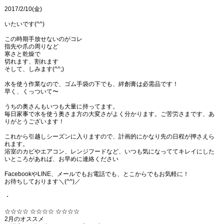
2017/2/10(金)
いたいです(^^)
この時期手放せないのがコレ
指先や爪の周りなど
寒さと乾燥で
切れます、割れます
そして、しみます(^^;)
水を使う作業なので、ゴム手袋の下でも、絆創膏は必需品です！
早く、くっついて〜
うちの奥さんもいつも大量に持ってます。
毎日家事で水を使う奥さま方の大変さがよく分かります。ご苦労さまです、あ
りがとうございます！
これから引越しシーズンに入りますので、計画的にかなり先の日程が押さえら
れます。
浴室のカビやエアコン、レンジフードなど、いつも気になっててキレイにした
いところがあれば、お早めに連絡ください
FacebookやLINE、メールでもお電話でも、とこからでもお気軽に！
お待ちしております＼(^^)／
・
☆☆☆☆ ☆☆☆☆ ☆☆☆☆
2月のオススメ