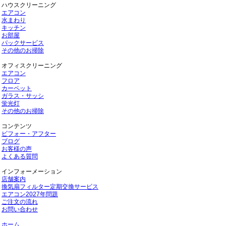
ハウスクリーニング
エアコン
水まわり
キッチン
お部屋
パックサービス
その他のお掃除
オフィスクリーニング
エアコン
フロア
カーペット
ガラス・サッシ
蛍光灯
その他のお掃除
コンテンツ
ビフォー・アフター
ブログ
お客様の声
よくある質問
インフォーメーション
店舗案内
換気扇フィルター定期交換サービス
エアコン2027年問題
ご注文の流れ
お問い合わせ
ホーム