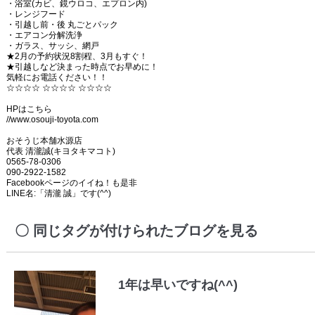
・浴室(カビ、鏡ウロコ、エプロン内)
・レンジフード
・引越し前・後 丸ごとパック
・エアコン分解洗浄
・ガラス、サッシ、網戸
★2月の予約状況8割程、3月もすぐ！
★引越しなど決まった時点でお早めに！
気軽にお電話ください！！
☆☆☆☆ ☆☆☆☆ ☆☆☆☆
HPはこちら
//www.osouji-toyota.com
おそうじ本舗水源店
代表 清瀧誠(キヨタキマコト)
0565-78-0306
090-2922-1582
Facebookページのイイね！も是非
LINE名:「清瀧 誠」です(^^)
同じタグが付けられたブログを見る
1年は早いですね(^^)