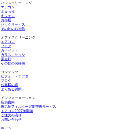
ハウスクリーニング
エアコン
水まわり
キッチン
お部屋
パックサービス
その他のお掃除
オフィスクリーニング
エアコン
フロア
カーペット
ガラス・サッシ
蛍光灯
その他のお掃除
コンテンツ
ビフォー・アフター
ブログ
お客様の声
よくある質問
インフォーメーション
店舗案内
換気扇フィルター定期交換サービス
エアコン2027年問題
ご注文の流れ
お問い合わせ
ホーム