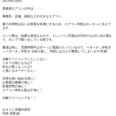
2013/4/23(火)
業務用エアコンの中は・・・
事務所、店舗、病院などの大きなエアコン。
夏の冷房時は広いお部屋を快適にするため、エアコン内部はキンキンに冷えて
ます。
という事は、結露も相当なもので、ドレンパン(写真は4方向のもの)に水が溜ま
り、ポンプで吸い出している程です。
夏場は特に、営業時間中はずーっと電源が入っているので、ベタベタ→半乾き
→ベタベタ→半乾き を繰り返し、内部にはカビが繁殖してしまいます(写真)
分解クリーニングしたことない、
ニオイが気になるな?
効きが悪くなったな?
と感じるオーナーさん！
冷房を使い始める前に！
お客様の健康の為に！
快適空間の為に！
エアコン寿命を延ばす為に！
分解クリーニングを！！
おそうじ本舗水源店
代表 清瀧 誠