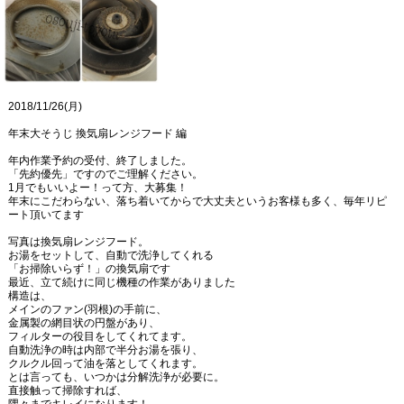
2018/11/26(月)
年末大そうじ 換気扇レンジフード 編
年内作業予約の受付、終了しました。
「先約優先」ですのでご理解ください。
1月でもいいよー！って方、大募集！
年末にこだわらない、落ち着いてからで大丈夫というお客様も多く、毎年リピ
ート頂いてます
写真は換気扇レンジフード。
お湯をセットして、自動で洗浄してくれる
「お掃除いらず！」の換気扇です
最近、立て続けに同じ機種の作業がありました
構造は、
メインのファン(羽根)の手前に、
金属製の網目状の円盤があり、
フィルターの役目をしてくれてます。
自動洗浄の時は内部で半分お湯を張り、
クルクル回って油を落としてくれます。
とは言っても、いつかは分解洗浄が必要に。
直接触って掃除すれば、