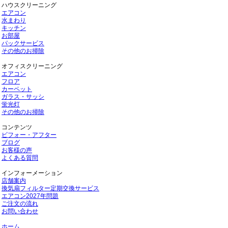
ハウスクリーニング
エアコン
水まわり
キッチン
お部屋
パックサービス
その他のお掃除
オフィスクリーニング
エアコン
フロア
カーペット
ガラス・サッシ
蛍光灯
その他のお掃除
コンテンツ
ビフォー・アフター
ブログ
お客様の声
よくある質問
インフォーメーション
店舗案内
換気扇フィルター定期交換サービス
エアコン2027年問題
ご注文の流れ
お問い合わせ
ホーム