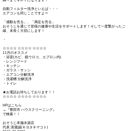
隅々までキレイになります！
自動フィルター洗浄といえば・・・
エアコンも同じことですよー
「感動を売る」、「満足を売る」
おそうじを通じて皆様の健康や生活をサポートします！そして一度繋がったご
縁、末長く大切にします！
・
☆☆☆☆ ☆☆☆☆ ☆☆☆☆
11月のオススメ
・浴室(カビ、鏡ウロコ、エプロン内)
・レンジフード
・キッチン
・ガラス・サッシ
・エアコン分解洗浄
・洗濯槽 分解洗浄
・トイレ
★お電話お待ちしております！！
☆☆☆☆ ☆☆☆☆ ☆☆☆☆
HPはこちら
→『豊田市 ハウスクリーニング』
で検索！！
おそうじ本舗水源店
代表 清瀧誠(キヨタキマコト)