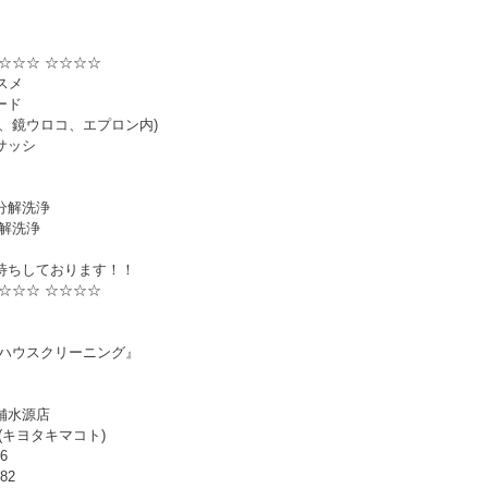
☆☆☆ ☆☆☆☆
スメ
ード
ビ、鏡ウロコ、エプロン内)
サッシ
分解洗浄
分解洗浄
待ちしております！！
☆☆☆ ☆☆☆☆
 ハウスクリーニング』
舗水源店
(キヨタキマコト)
06
582