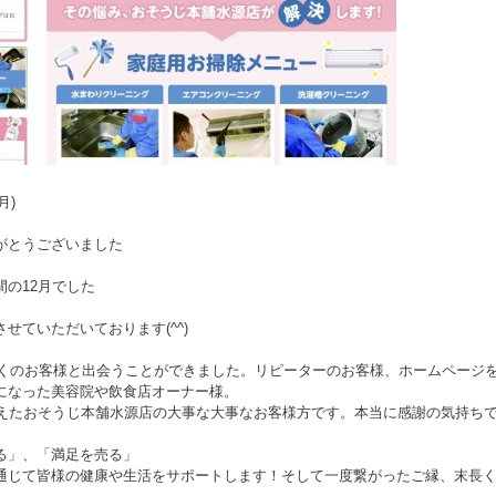
(月)
がとうございました
間の12月でした
せていただいております(^^)
も多くのお客様と出会うことができました。リピーターのお客様、ホームページ
になった美容院や飲食店オーナー様。
迎えたおそうじ本舗水源店の大事な大事なお客様方です。本当に感謝の気持ち
る」、「満足を売る」
通じて皆様の健康や生活をサポートします！そして一度繋がったご縁、末長