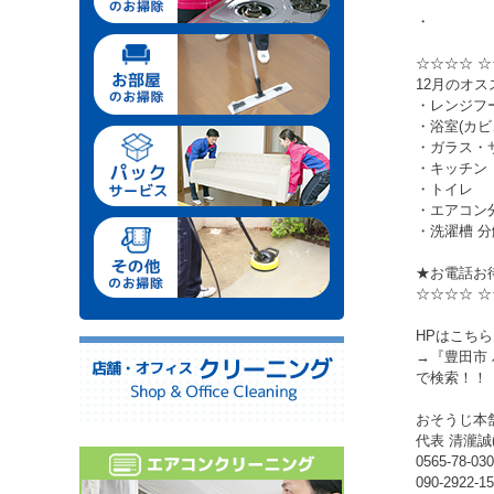
・
☆☆☆☆ ☆
12月のオス
・レンジフ
・浴室(カ
・ガラス・
・キッチン
・トイレ
・エアコン
・洗濯槽 
★お電話お
☆☆☆☆ ☆
HPはこちら
→『豊田市
で検索！！
おそうじ本
代表 清瀧誠
0565-78-03
090-2922-1