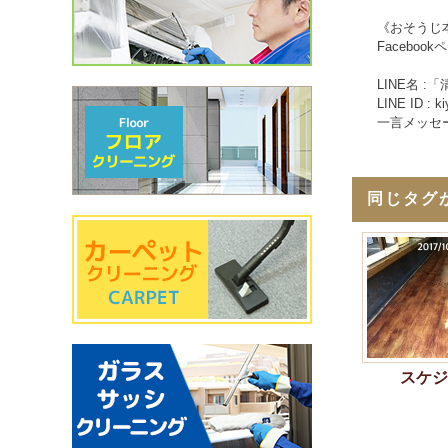
《おそうじ本
Facebo
LINE名 :「
LINE ID : k
一言メッセ
同じタグ
スケジ