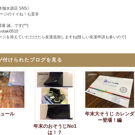
舗水源店 SNS》
okページのイイね！も是非
清瀧 誠」です(^^)
iyotaki0510
ージを添えていただけたら友達追加しますね(怪しい友達申請も多いので)
が付けられたブログを見る
ュール
年末大そうじ カレンダ
ー登場！編
年末のおそうじNo1
は！？