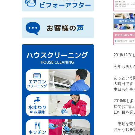
2018/12/31
今年もあり
あっという
大晦日です
本日も仕事さ
2018年
掃でお世話
10年目を
「感動を売
おそうじを