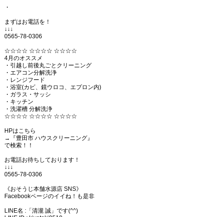
・
まずはお電話を！
↓↓↓
0565-78-0306
☆☆☆☆ ☆☆☆☆ ☆☆☆☆
4月のオススメ
・引越し前後丸ごとクリーニング
・エアコン分解洗浄
・レンジフード
・浴室(カビ、鏡ウロコ、エプロン内)
・ガラス・サッシ
・キッチン
・洗濯槽 分解洗浄
☆☆☆☆ ☆☆☆☆ ☆☆☆☆
HPはこちら
→『豊田市 ハウスクリーニング』
で検索！！
お電話お待ちしております！
↓↓↓
0565-78-0306
《おそうじ本舗水源店 SNS》
Facebookページのイイね！も是非
LINE名 :「清瀧 誠」です(^^)