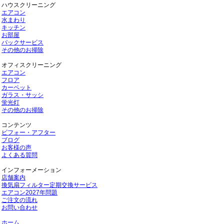
ハウスクリーニング
エアコン
水まわり
キッチン
お部屋
パックサービス
その他のお掃除
オフィスクリーニング
エアコン
フロア
カーペット
ガラス・サッシ
蛍光灯
その他のお掃除
コンテンツ
ビフォー・アフター
ブログ
お客様の声
よくある質問
インフォーメーション
店舗案内
換気扇フィルター定期交換サービス
エアコン2027年問題
ご注文の流れ
お問い合わせ
ホーム