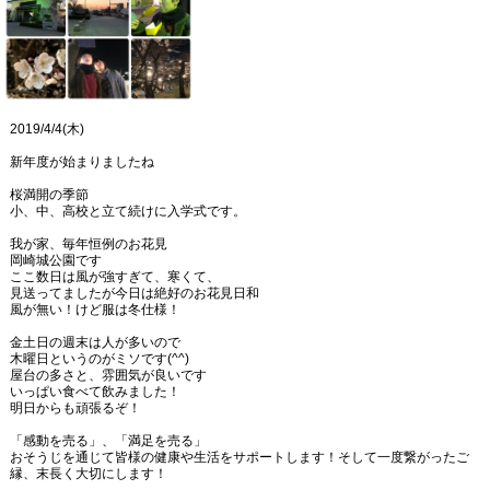
2019/4/4(木)
新年度が始まりましたね
桜満開の季節
小、中、高校と立て続けに入学式です。
我が家、毎年恒例のお花見
岡崎城公園です
ここ数日は風が強すぎて、寒くて、
見送ってましたが今日は絶好のお花見日和
風が無い！けど服は冬仕様！
金土日の週末は人が多いので
木曜日というのがミソです(^^)
屋台の多さと、雰囲気が良いです
いっぱい食べて飲みました！
明日からも頑張るぞ！
「感動を売る」、「満足を売る」
おそうじを通じて皆様の健康や生活をサポートします！そして一度繋がったご
縁、末長く大切にします！