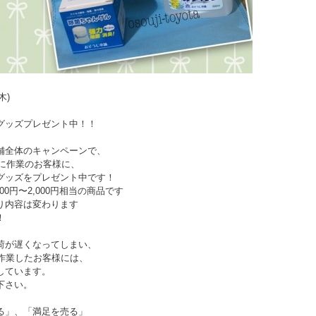
(木)
グッズプレゼント中！！
舗全体のキャンペーンで、
月に作業のお客様に、
グッズをプレゼント中です！
500円〜2,000円相当の商品です
り内容は変わります
！
荷が遅くなってしまい、
に作業したお客様には、
しています。
下さい。
る」、「満足を売る」