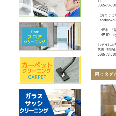
↓↓↓
0565-78-03
《おそうじ本
Facebo
LINE名 :「
LINE ID : k
おそうじ本
代表 清瀧誠
0565-78-03
同じタグ