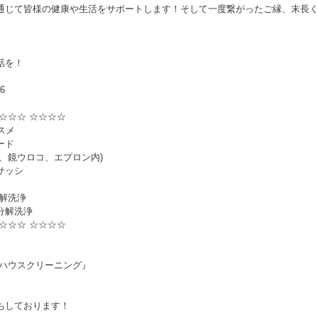
通じて皆様の健康や生活をサポートします！そして一度繋がったご縁、末長
話を！
06
☆☆☆ ☆☆☆☆
スメ
ード
ビ、鏡ウロコ、エプロン内)
サッシ
分解洗浄
分解洗浄
☆☆☆ ☆☆☆☆
 ハウスクリーニング』
ちしております！