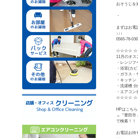
おそうじを
・
まずはお電
↓↓↓
0565-78-03
☆☆☆☆ ☆
11月のオス
・レンジフ
・浴室(カ
・ガラス・
・キッチン
・洗濯槽 
・エアコン
☆☆☆☆ ☆
HPはこちら
→『豊田市
で検索！！
お電話お待