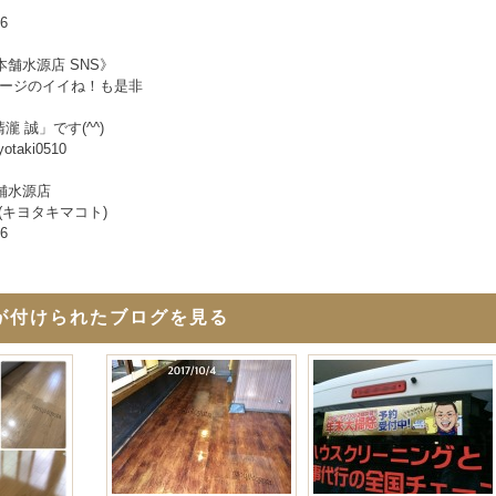
06
舗水源店 SNS》
okページのイイね！も是非
清瀧 誠」です(^^)
iyotaki0510
舗水源店
(キヨタキマコト)
06
が付けられたブログを見る