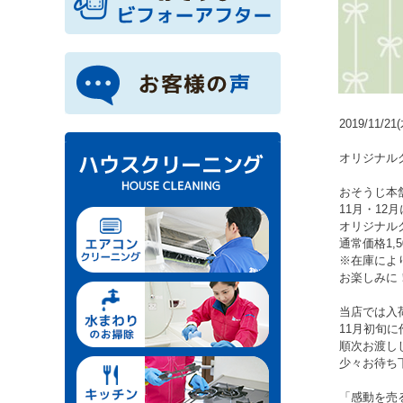
2019/11/21
オリジナル
おそうじ本
11月・12
オリジナル
通常価格1,
※在庫によ
お楽しみに
当店では入
11月初旬
順次お渡し
少々お待ち
「感動を売