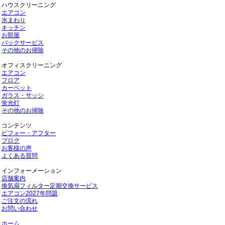
ハウスクリーニング
エアコン
水まわり
キッチン
お部屋
パックサービス
その他のお掃除
オフィスクリーニング
エアコン
フロア
カーペット
ガラス・サッシ
蛍光灯
その他のお掃除
コンテンツ
ビフォー・アフター
ブログ
お客様の声
よくある質問
インフォーメーション
店舗案内
換気扇フィルター定期交換サービス
エアコン2027年問題
ご注文の流れ
お問い合わせ
ホーム