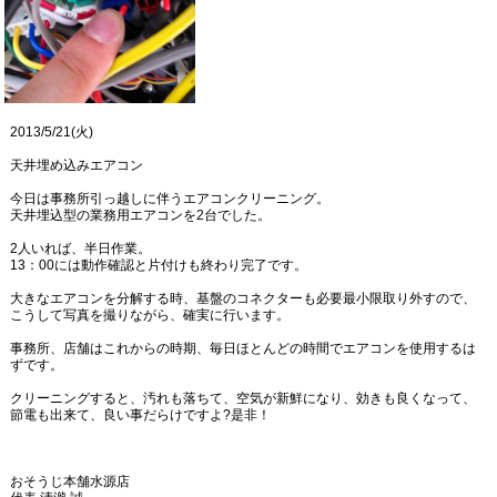
2013/5/21(火)
天井埋め込みエアコン
今日は事務所引っ越しに伴うエアコンクリーニング。
天井埋込型の業務用エアコンを2台でした。
2人いれば、半日作業。
13：00には動作確認と片付けも終わり完了です。
大きなエアコンを分解する時、基盤のコネクターも必要最小限取り外すので、
こうして写真を撮りながら、確実に行います。
事務所、店舗はこれからの時期、毎日ほとんどの時間でエアコンを使用するは
ずです。
クリーニングすると、汚れも落ちて、空気が新鮮になり、効きも良くなって、
節電も出来て、良い事だらけですよ?是非！
おそうじ本舗水源店