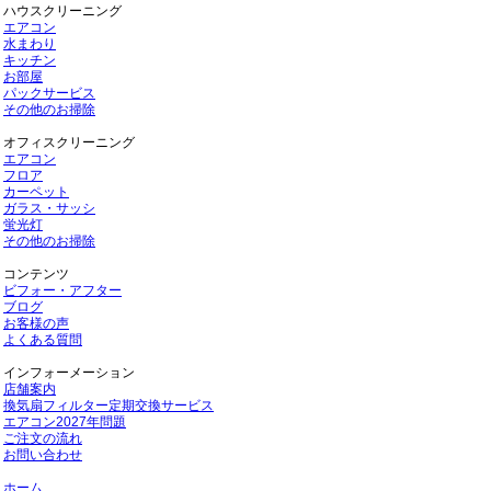
ハウスクリーニング
エアコン
水まわり
キッチン
お部屋
パックサービス
その他のお掃除
オフィスクリーニング
エアコン
フロア
カーペット
ガラス・サッシ
蛍光灯
その他のお掃除
コンテンツ
ビフォー・アフター
ブログ
お客様の声
よくある質問
インフォーメーション
店舗案内
換気扇フィルター定期交換サービス
エアコン2027年問題
ご注文の流れ
お問い合わせ
ホーム