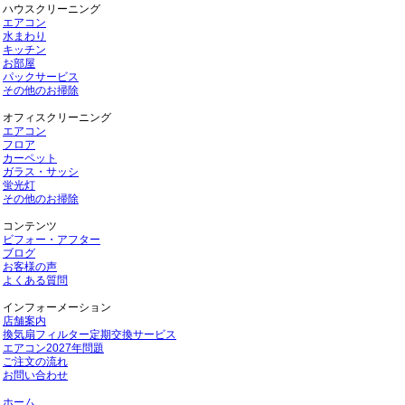
ハウスクリーニング
エアコン
水まわり
キッチン
お部屋
パックサービス
その他のお掃除
オフィスクリーニング
エアコン
フロア
カーペット
ガラス・サッシ
蛍光灯
その他のお掃除
コンテンツ
ビフォー・アフター
ブログ
お客様の声
よくある質問
インフォーメーション
店舗案内
換気扇フィルター定期交換サービス
エアコン2027年問題
ご注文の流れ
お問い合わせ
ホーム