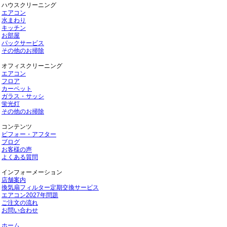
ハウスクリーニング
エアコン
水まわり
キッチン
お部屋
パックサービス
その他のお掃除
オフィスクリーニング
エアコン
フロア
カーペット
ガラス・サッシ
蛍光灯
その他のお掃除
コンテンツ
ビフォー・アフター
ブログ
お客様の声
よくある質問
インフォーメーション
店舗案内
換気扇フィルター定期交換サービス
エアコン2027年問題
ご注文の流れ
お問い合わせ
ホーム