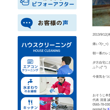
2013/9/12(
痛い?(>_<)
朝一番のレ
夕方自宅に
ふ?っ(^ ^)
今後気をつ
おそうじ本
代表 清瀧 
0565-78-03
posted by
K