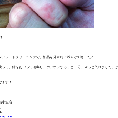
木)
ンジフードクリーニングで、部品を外す時に鉄粉が刺さった?
戻って、針をあぶって消毒し、ホジホジすること10分、やっと取れました。
けます！
舗水源店
誠
06
etaiPost