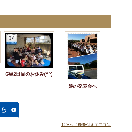
GW2日目のお休み(^^)
娘の発表会へ
おそうじ機能付きエアコン