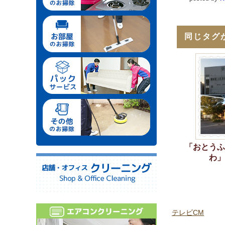
同じタグ
「おとうふ
わ」
テレビCM