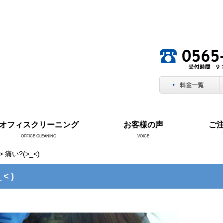
。
オフィスクリーニング
お客様の声
ご
OFFICE CLEANING
VOICE
> 痛い?(>_<)
_<)