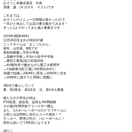
おそうじ本舗水源店 代表
清瀧 誠 (キヨタキ マコト)です
これまでは、
おそうじのメニューの情報が多かったので、
一旦ひと休みしてお店の事を載せてみます！
ずっと1人でやってきた個人事業主です
1974年(昭和49年)
12月26日生まれの現在47歳
ニックネームは「まこっちさん」
寅年、山羊座、B型です
美和幼稚園→平井小学校
→高橋中学校→中3から松平中学校
→豊田工業高(現工科高)R科
→KH製作所で働きながら愛工大夜間卒
→T自動車元町工場に5年間出向中に
28歳で結婚→2004年に長女→2005年に次女
→2008年に脱サラと同時に現職に
3世代で暮らしていて
妻、高3長女、高2次女、父、母の6人家族
娘たちが小学生の頃は、
PTA役員、副会長、会長を3年間経験
その後2年間学校アドバイザー職も
また、2人がバレーボールのクラブチームに
入部とほぼ同時に自分もコーチ就任！？
サッカー、野球少年が、バレーボールに！
現在も続いてて8年目になります
(続く)