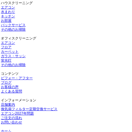
ハウスクリーニング
エアコン
水まわり
キッチン
お部屋
パックサービス
その他のお掃除
オフィスクリーニング
エアコン
フロア
カーペット
ガラス・サッシ
蛍光灯
その他のお掃除
コンテンツ
ビフォー・アフター
ブログ
お客様の声
よくある質問
インフォーメーション
店舗案内
換気扇フィルター定期交換サービス
エアコン2027年問題
ご注文の流れ
お問い合わせ
ホーム