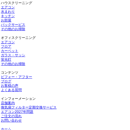
ハウスクリーニング
エアコン
水まわり
キッチン
お部屋
パックサービス
その他のお掃除
オフィスクリーニング
エアコン
フロア
カーペット
ガラス・サッシ
蛍光灯
その他のお掃除
コンテンツ
ビフォー・アフター
ブログ
お客様の声
よくある質問
インフォーメーション
店舗案内
換気扇フィルター定期交換サービス
エアコン2027年問題
ご注文の流れ
お問い合わせ
ホーム