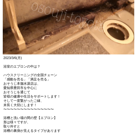
2023/3/6(月)
浴室のエプロンの中は？
ハウスクリーニングの全国チェーン
「感動を売る」「満足を売る」
おそうじ本舗水源店は、
愛知県豊田市を中心に
おそうじを通じて
皆様の健康や生活をサポートします！
そして一度繋がったご縁、
末長く大切にします！
〜〜〜〜〜〜〜〜〜〜〜〜〜〜〜
浴槽と洗い場の間の壁【エプロン】
形は様々ですが、
取り外すと
浴槽の裏側が見えるタイプがあります