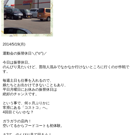
2014/5/19(月)
運動会の振替休日＼(^o^)／
今日は振替休日。
のんびり見たいけど、普段人混みでなかなか行けないところに行くのが作戦で
す。
毎週土日も仕事を入れるので、
娘たちとお出かけできないこともあり、
平日月曜日にお休みの振替休日は
絶好のチャンスです。
という事で、何ヶ月ぶりかに
常滑にある「コストコ」へ。
4回目ぐらいかな？
ガラガラの店内！
空いてるからフードコートも初体験。
さ?て、のんびり見て回ろう！