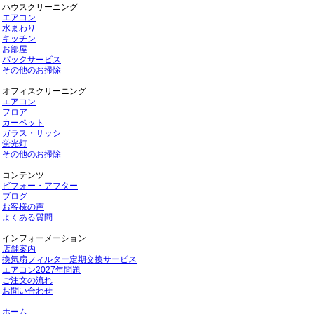
ハウスクリーニング
エアコン
水まわり
キッチン
お部屋
パックサービス
その他のお掃除
オフィスクリーニング
エアコン
フロア
カーペット
ガラス・サッシ
蛍光灯
その他のお掃除
コンテンツ
ビフォー・アフター
ブログ
お客様の声
よくある質問
インフォーメーション
店舗案内
換気扇フィルター定期交換サービス
エアコン2027年問題
ご注文の流れ
お問い合わせ
ホーム