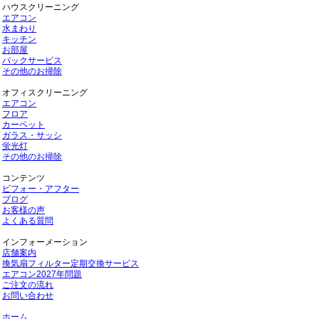
ハウスクリーニング
エアコン
水まわり
キッチン
お部屋
パックサービス
その他のお掃除
オフィスクリーニング
エアコン
フロア
カーペット
ガラス・サッシ
蛍光灯
その他のお掃除
コンテンツ
ビフォー・アフター
ブログ
お客様の声
よくある質問
インフォーメーション
店舗案内
換気扇フィルター定期交換サービス
エアコン2027年問題
ご注文の流れ
お問い合わせ
ホーム