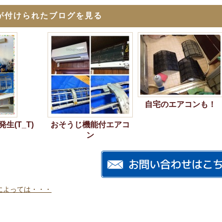
が付けられたブログを見る
自宅のエアコンも！
生(T_T)
おそうじ機能付エアコ
ン
によっては・・・