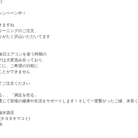
木)
ャンペーン中！
きますね
リーニングのご注文、
りがたく沢山いただいてます
の毎日エアコンを使う時期の
グは大変混み合っており、
ぐに、ご希望の日程に
ことができません
てご注文ください
る」、「満足を売る」
通じて皆様の健康や生活をサポートします！そして一度繋がったご縁、末長
舗水源店
(キヨタキマコト)
06