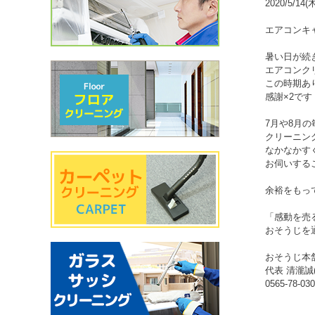
2020/5/14(
エアコンキ
暑い日が続
エアコンク
この時期あ
感謝×2です
7月や8月
クリーニン
なかなかす
お伺いする
余裕をもっ
「感動を売
おそうじを
おそうじ本
代表 清瀧誠
0565-78-03